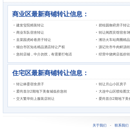
商业区最新商铺转让信息：
建发玺院精装转让
碧桂园御府房子转让
商业车队宿舍转让
转让闽西宾馆宿舍3
韭菜园虎岭巷房子转让
潍坊火车站商圈精品
烟台市区知名精品酒店转让产权
源记坎市牛肉鲜汤转
急转店铺，中介勿扰，有需要打电话
经营中烧烤店低价转
住宅区最新商铺转让信息：
转让林委宿舍房子
转让月山小区房子
爱尚首尔2期地下美食城低价急转
大连中山区喷绘图文
交大繁华街上服装店转让
爱尚首尔2期地下美
关于我们
-
联系我们