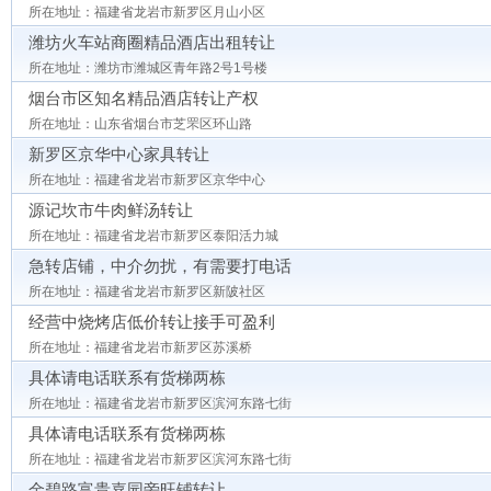
所在地址：福建省龙岩市新罗区月山小区
潍坊火车站商圈精品酒店出租转让
所在地址：潍坊市潍城区青年路2号1号楼
烟台市区知名精品酒店转让产权
所在地址：山东省烟台市芝罘区环山路
新罗区京华中心家具转让
所在地址：福建省龙岩市新罗区京华中心
源记坎市牛肉鲜汤转让
所在地址：福建省龙岩市新罗区泰阳活力城
急转店铺，中介勿扰，有需要打电话
所在地址：福建省龙岩市新罗区新陂社区
经营中烧烤店低价转让接手可盈利
所在地址：福建省龙岩市新罗区苏溪桥
具体请电话联系有货梯两栋
所在地址：福建省龙岩市新罗区滨河东路七街
具体请电话联系有货梯两栋
所在地址：福建省龙岩市新罗区滨河东路七街
金碧路富贵嘉园旁旺铺转让