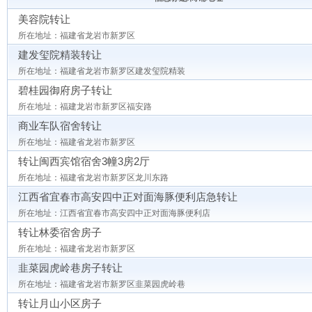
美容院转让
所在地址：福建省龙岩市新罗区
建发玺院精装转让
所在地址：福建省龙岩市新罗区建发玺院精装
碧桂园御府房子转让
所在地址：福建龙岩市新罗区福安路
商业车队宿舍转让
所在地址：福建省龙岩市新罗区
转让闽西宾馆宿舍3幢3房2厅
所在地址：福建省龙岩市新罗区龙川东路
江西省宜春市高安四中正对面海豚便利店急转让
所在地址：江西省宜春市高安四中正对面海豚便利店
转让林委宿舍房子
所在地址：福建省龙岩市新罗区
韭菜园虎岭巷房子转让
所在地址：福建省龙岩市新罗区韭菜园虎岭巷
转让月山小区房子