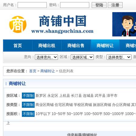
用户名：
密码：
首页
商铺出租
商铺出售
商铺转让
商铺
意向：
区域：
类型：
您所在位置：
首页
>
商铺转让
> 信息列表
商铺转让
按区域：
不限制
新罗区
永定区
上杭县
长汀县
连城县
武平县
漳平市
按类型：
不限制
商业区商铺
住宅区商铺
学校区商铺
旅游区商铺
办公区商铺
其
按面积：
不限制
10平以下
10~50平
50~100平
100~500平
500~1000平
1000
上
信息标题/商铺地址