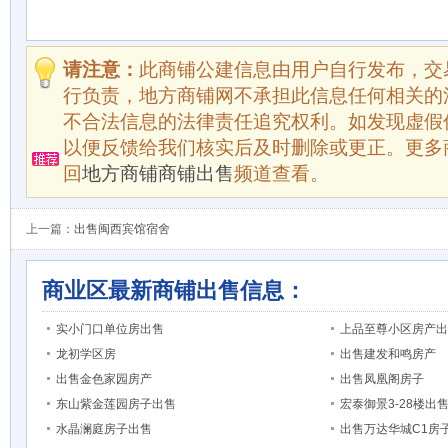
请注意：
此商铺公建信息由用户自行发布，交
行负责，地方商铺网不承担此信息任何相关的
不合法信息的法律责任追究权利。如发现虚假
以便反馈给我们核实后及时删除或更正。更多
回
地方商铺商铺出售
频道查看。
上一篇：
出售闽西宾馆宿舍
商业区最新商铺出售信息：
实小门口单位房出售
上品至尊小区房产出
龙初学区房
出售建发和鸣房产
出售金色家园房产
出售凤凰阁房子
东山紫金莲园房子出售
宏泰御景3-28楼出
水晶澜庭房子出售
出售万达华城C1房