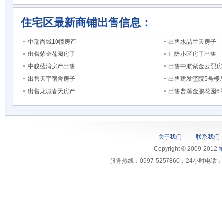
住宅区最新商铺出售信息：
中瑞尚城10幢房产
出售水晶兰天房子
出售紫金莲园房子
汇隆小区房子出售
中骏蓝湾房产出售
出售中航紫金云熙房
出售天宇宿舍房子
出售建发玺院5号楼
出售龙城春天房产
出售曹溪金鹏花园6
关于我们
-
联系我们
Copyright © 2009-2012
服务热线：0597-5257860；24小时电话：1