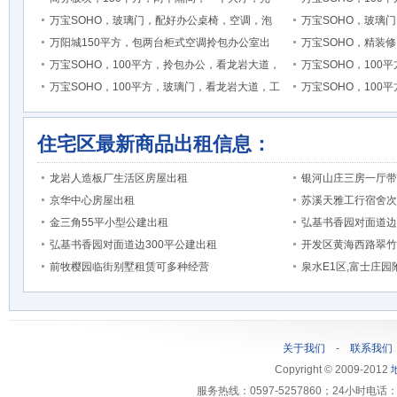
万宝SOHO，玻璃门，配好办公桌椅，空调，泡
万宝SOHO，玻璃
万阳城150平方，包两台柜式空调拎包办公室出
万宝SOHO，精装
万宝SOHO，100平方，拎包办公，看龙岩大道，
万宝SOHO，10
万宝SOHO，100平方，玻璃门，看龙岩大道，工
万宝SOHO，10
住宅区最新商品出租信息：
龙岩人造板厂生活区房屋出租
银河山庄三房一厅带
京华中心房屋出租
苏溪天雅工行宿舍次
金三角55平小型公建出租
弘基书香园对面道边
弘基书香园对面道边300平公建出租
开发区黄海西路翠竹
前牧樱园临街别墅租赁可多种经营
泉水E1区,富士庄
关于我们
-
联系我们
Copyright © 2009-2012
服务热线：0597-5257860；24小时电话：1