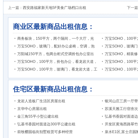
上一篇：
西安路福家新天地5F美食广场档口出租
下一篇
商业区最新商品出租信息：
商务板块，150平方，两个隔间，一个大厅，光
万宝SOHO，10
万宝SOHO，玻璃门，配好办公桌椅，空调，泡
万宝SOHO，玻璃
万阳城150平方，包两台柜式空调拎包办公室出
万宝SOHO，精装
万宝SOHO，100平方，拎包办公，看龙岩大道，
万宝SOHO，10
万宝SOHO，100平方，玻璃门，看龙岩大道，工
万宝SOHO，10
住宅区最新商品出租信息：
龙岩人造板厂生活区房屋出租
银河山庄三房一厅带
京华中心房屋出租
苏溪天雅工行宿舍次
金三角55平小型公建出租
弘基书香园对面道边
弘基书香园对面道边300平公建出租
开发区黄海西路翠竹
前牧樱园临街别墅租赁可多种经营
泉水E1区,富士庄