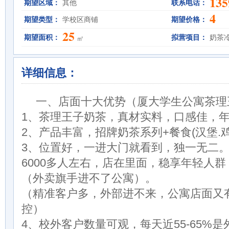
135
期望区域：
其他
联系电话：
4
期望类型：
学校区商铺
期望价格：
25
期望面积：
拟营项目：
奶茶
㎡
详细信息：
一、店面十大优势（厦大学生公寓茶理
1、茶理王子奶茶，真材实料，口感佳，
2、产品丰富，招牌奶茶系列+餐食(汉堡.鸡
3、位置好，一进大门就看到，独一无二
6000多人左右，店在里面，稳享年轻人
（外卖旗手进不了公寓）。
（精准客户多，外部进不来，公寓店面又
控）
4、校外客户数量可观，每天近55-65%