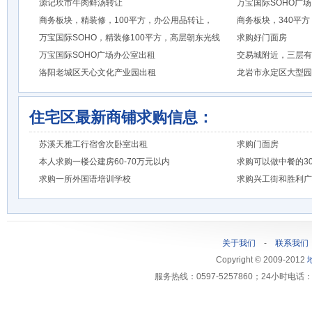
源记坎市牛肉鲜汤转让
万宝国际SOHO广场
商务板块，精装修，100平方，办公用品转让，
商务板块，340平
万宝国际SOHO，精装修100平方，高层朝东光线
求购好门面房
万宝国际SOHO广场办公室出租
交易城附近，三层有1
洛阳老城区天心文化产业园出租
龙岩市永定区大型园
住宅区最新商铺求购信息：
苏溪天雅工行宿舍次卧室出租
求购门面房
本人求购一楼公建房60-70万元以内
求购可以做中餐的3
求购一所外国语培训学校
求购兴工街和胜利广
关于我们
-
联系我们
Copyright © 2009-2012
服务热线：0597-5257860；24小时电话：1