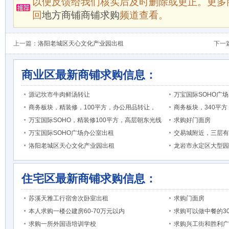
以便反馈给我们核实后及时删除或更正。更多
回
地方商铺商铺求购
频道查看。
上一篇：
洛阳老城区天心文化产业园出租
下一
商业区最新商铺求购信息：
源记坎市牛肉鲜汤转让
万宝国际SOHO广场
商务板块，精装修，100平方，办公用品转让，
商务板块，340平
万宝国际SOHO，精装修100平方，高层朝东光线
求购好门面房
万宝国际SOHO广场办公室出租
交易城附近，三层有1
洛阳老城区天心文化产业园出租
龙岩市永定区大型园
住宅区最新商铺求购信息：
苏溪天雅工行宿舍次卧室出租
求购门面房
本人求购一楼公建房60-70万元以内
求购可以做中餐的3
求购一所外国语培训学校
求购兴工街和胜利广