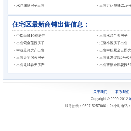
水晶澜庭房子出售
出售万达华城C1房
住宅区最新商铺出售信息：
中瑞尚城10幢房产
出售水晶兰天房子
出售紫金莲园房子
汇隆小区房子出售
中骏蓝湾房产出售
出售中航紫金云熙房
出售天宇宿舍房子
出售建发玺院5号楼
出售龙城春天房产
出售曹溪金鹏花园6
关于我们
-
联系我们
Copyright © 2009-2012
服务热线：0597-5257860；24小时电话：1